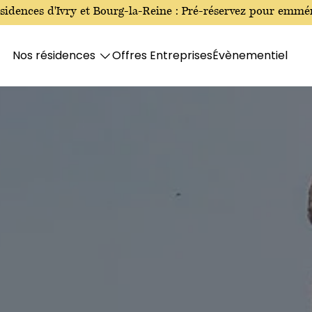
ésidences
d'Ivry
et Bourg-la-Reine : Pré-réservez pour emmén
Nos résidences
Offres Entreprises
Évènementiel