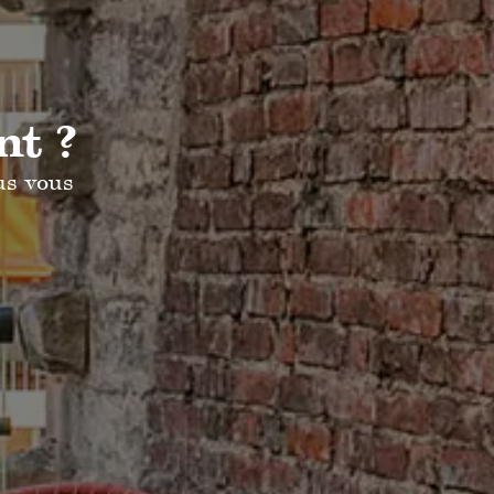
nt ?
us vous