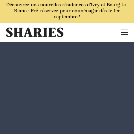
Découvrez nos nouvelles résidences
d'Ivry
et Bourg-la-
Reine : Pré-réservez pour emménager dès le 1er
septembre !