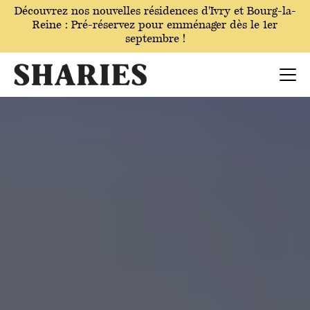
Découvrez nos nouvelles résidences
d'Ivry
et Bourg-la-
Reine : Pré-réservez pour emménager dès le 1er
septembre !