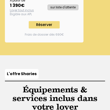
À partir de
1 390
€
sur liste d'attente
Loyer tout inclus
Éligible aux APL
Réserver
Frais de dossier dès 690€
L'offre Sharies
Équipements &
services inclus dans
votre loyer