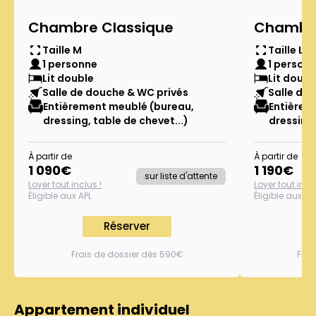
Chambre Classique
Chambre
Taille M
Taille L
1 personne
1 person
Lit double
Lit doubl
Salle de douche & WC privés
Salle de
Entièrement meublé (bureau,
Entièrem
dressing, table de chevet...)
dressing,
À partir de
À partir de
1 090
€
1 190
€
sur liste d'attente
Loyer tout inclus !
Loyer tout inclu
Éligible aux APL
Éligible aux AP
Réserver
Frais de dossier dès 590€
Frai
Appartement individuel