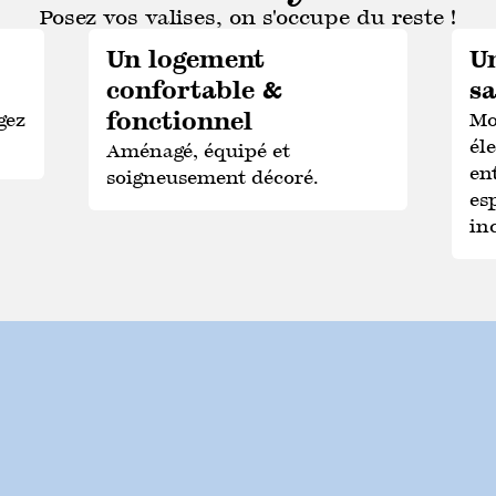
Posez vos valises, on s'occupe du reste !
Un logement
Un
confortable &
sa
fonctionnel
gez
Mo
éle
Aménagé, équipé et
en
soigneusement décoré.
es
inc