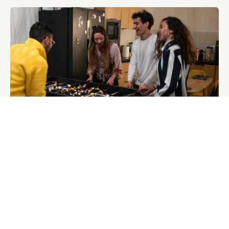
Coliving
3
minute
s
Le coliving est-il fait pour moi ?
11 février 2024